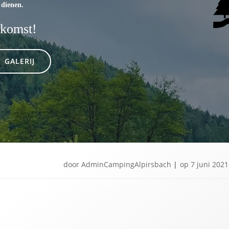
 dienen.
 komst!
GALERIJ
door
AdminCampingAlpirsbach
|
op
7 juni 2021