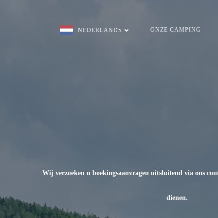
Overslaan
naar
inhoud
ONZE CAMPING
NEDERLANDS
Wij verzoeken u boekingsaanvragen uitsluitend via ons conta
dienen.