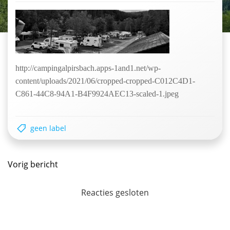
http://campingalpirsbach.apps-1and1.net/wp-
content/uploads/2021/06/cropped-cropped-C012C4D1-
C861-44C8-94A1-B4F9924AEC13-scaled-1.jpeg
geen label
Postnavigatie
Vorig bericht
Reacties gesloten