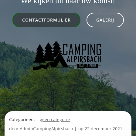
We kijken uit naar uw komst!
CONTACTFORMULIER
GALERIJ
Categorieën:
geen categorie
door
AdminCampingAlpirsbach
|
op
22 december 2021