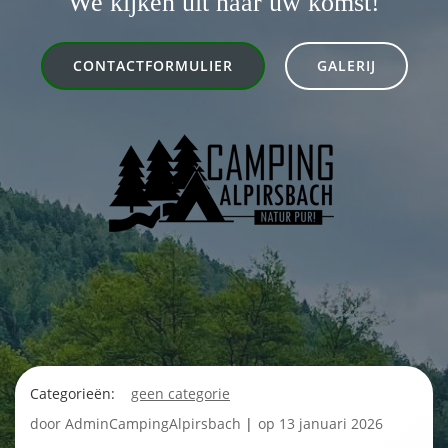
We kijken uit naar uw komst!
CONTACTFORMULIER
GALERIJ
Categorieën:
geen categorie
door
AdminCampingAlpirsbach
|
op
13 januari 2026