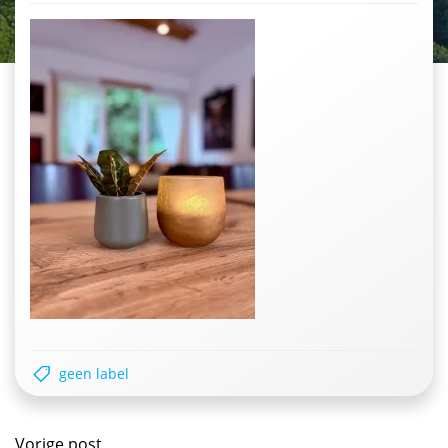
geen label
Postnavigatie
Vorige post