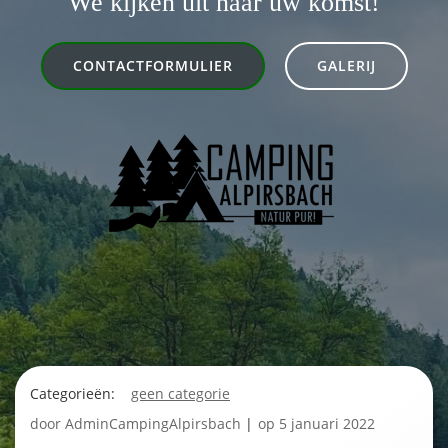
We kijken uit naar uw komst!
CONTACTFORMULIER
GALERIJ
Categorieën:
geen categorie
door
AdminCampingAlpirsbach
|
op
5 januari 2022