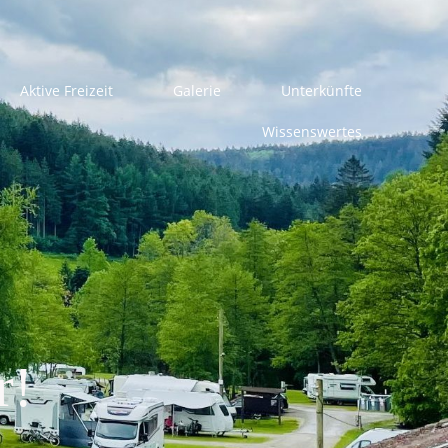
Aktive Freizeit
Galerie
Unterkünfte
Wissenswertes
r!