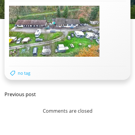
no tag
Post
Previous post
navigation
Comments are closed