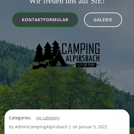
Wir freuen uns auf SIE!
KONTAKTFORMULAR
GALERIE
Categories:
no category
by
AdminCampingAlpirsbach
|
on
Januar 5, 2022