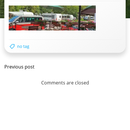
no tag
Post
Previous post
navigation
Comments are closed