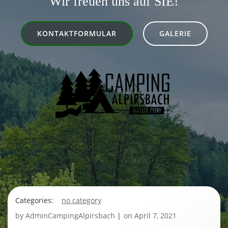
Wir freuen uns auf SIE!
KONTAKTFORMULAR
GALERIE
Categories:
no category
by
AdminCampingAlpirsbach
|
on
April 7, 2021