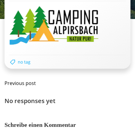
no tag
Post
Previous post
navigation
No responses yet
Schreibe einen Kommentar