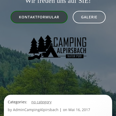
Wir freuen uns auf SIE!
KONTAKTFORMULAR
GALERIE
Categories:
no category
by
AdminCampingAlpirsbach
|
on
Mai 16, 2017