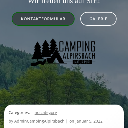
Wir freuen uns auf SIE!
KONTAKTFORMULAR
GALERIE
Categories:
no category
by
AdminCampingAlpirsbach
|
on
Januar 5, 2022