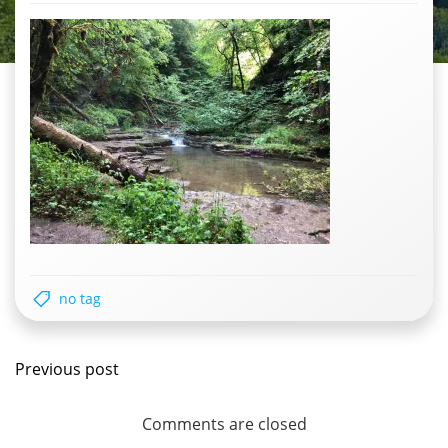
no tag
Post
Previous post
navigation
Comments are closed