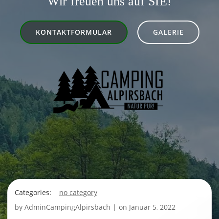
Wir freuen uns auf SIE!
KONTAKTFORMULAR
GALERIE
Categories:
no category
by
AdminCampingAlpirsbach
|
on
Januar 5, 2022