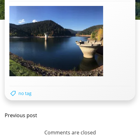
no tag
Post
Previous post
navigation
Comments are closed